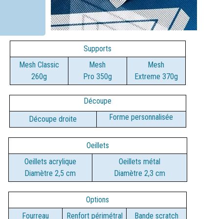
Supports
Mesh Classic
Mesh
Mesh
260g
Pro
350g
Extreme
370g
Découpe
Forme personnalisée
Découpe droite
Oeillets
Oeillets acrylique
Oeillets métal
Diamètre 2,5 cm
Diamètre 2,3 cm
Options
Fourreau
Renfort périmétral
Bande scratch