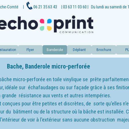
che-
Comté
|
06 21 35 63 43
| 03 63 11 03 60
|
Du lundi au samedi de 
stauration
Flyer
Banderole
Dépliant
Brochure
P
Bache, Banderole micro-
perforée
 bâche micro-
perforée en toile vinylique se prête parfaitement
r, idéale sur échafaudages ou sur façade grâce à ses finiti
a grande résistance aux vents et autres intempéries.
 conçues pour être petites et discrètes, de sorte qu'elles n'
érieur du bâtiment ou de la structure où la bâche est installée.
'intérieur de voir à l'extérieur sans aucune obstruction maje