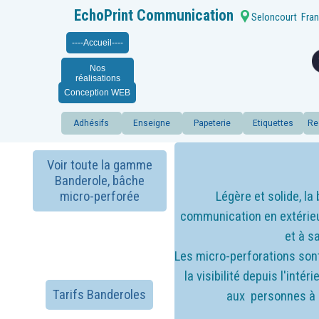
EchoPrint Communication
Seloncourt
Fran
----Accueil----
Nos
réalisations
Conception WEB
Adhésifs
Enseigne
Papeterie
Etiquettes
Re
Voir toute la gamme
Banderole, bâche
micro-perforée
Légère et solide, la
communication en extérieu
et à s
Les micro-perforations sont
la visibilité depuis l'int
Tarifs Banderoles
aux personnes à l