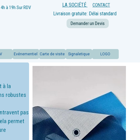
LA SOCIÉTÉ
CONTACT
14h à 19h
Sur RDV
Livraison gratuite: Délai standard
offert
Demander un Devis
LV
Evénementiel
Carte de visite
Signaletique
LOGO
 à la
ons robustes
entravent pas
 Cela permet
ure