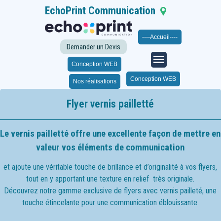
EchoPrint Communication
Seloncourt
Franche-
Comté
|
06 21 35 63 43
----Accueil----
| 03 63 11 03 60
|
Du lundi au samedi de 14h à 19h
Demander un Devis
Sur RDV
Conception WEB
Conception WEB
Nos réalisations
Flyer vernis pailletté
Le vernis pailletté offre une excellente façon de mettre en
valeur vos éléments de communication
et ajoute une véritable touche de brillance et d’originalité à vos flyers,
tout en y apportant une texture en relief très originale.
Découvrez notre gamme exclusive de flyers avec vernis pailleté, une
touche étincelante pour une communication éblouissante.