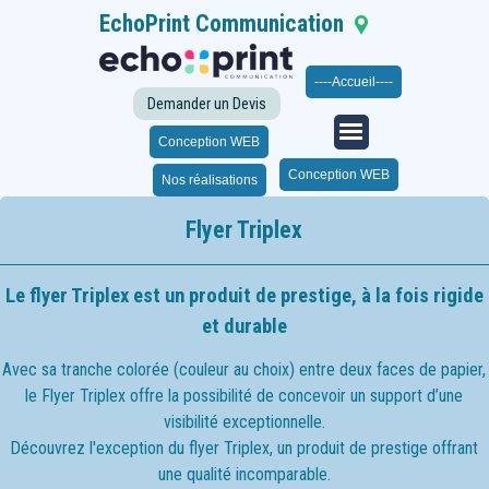
EchoPrint Communication
Seloncourt
Franche-
Comté
|
06 21 35 63 43
----Accueil----
| 03 63 11 03 60
|
Du lundi au samedi de 14h à 19h
Demander un Devis
Sur RDV
Conception WEB
Conception WEB
Nos réalisations
Flyer Triplex
Le flyer Triplex est un produit de prestige, à la fois rigide
et durable
Avec sa tranche colorée (couleur au choix) entre deux faces de papier,
le
Flyer Triplex
offre la possibilité de concevoir un support d’une
visibilité exceptionnelle.
Découvrez l'exception du flyer Triplex, un produit de prestige offrant
une qualité incomparable.