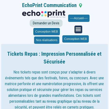
EchoPrint Communication
Seloncourt
Franche-
Comté
|
06 21 35 63 43
----Accueil----
| 03 63 11 03 60
|
Du lundi au samedi de 14h à 19h
Demander un Devis
Sur RDV
Conception WEB
Conception WEB
Nos réalisations
Tickets Repas : Impression Personnalisée et
Sécurisée
Nos tickets repas sont conçus pour s'adapter à divers
événements tels que des festivals, foires, ou concours. Avec une
matrice perforée et une numérotation progressive, ils offrent une
solution pratique et sécurisée pour gérer les repas ou services
alimentaires lors de grandes manifestations. Ces tickets sont
personnalisables tant au niveau graphique qu'au niveau de la
sécurité, et peuvent être reliés en carnets pratiques.