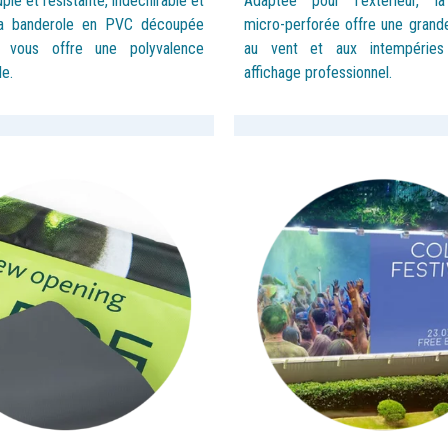
uple et résistante, indéchirable et
Adaptée pour l’extérieur, l
 la banderole en PVC découpée
micro-
perforée offre une grand
 vous offre une polyvalence
au vent et aux intempéries
e.
affichage professionnel.