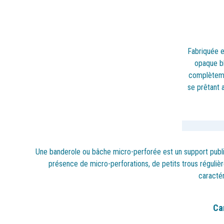
Fabriquée e
opaque b
complèteme
se prêtant 
Une banderole ou bâche micro-perforée est un support publicit
présence de micro-perforations, de petits trous régulière
caractér
Ca