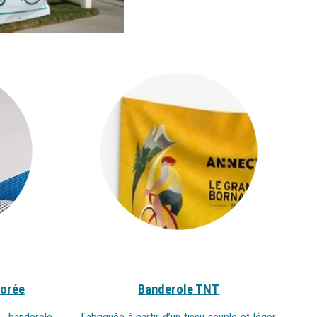
forée
Banderole TNT