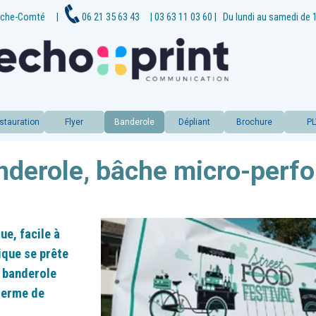
che-
Comté
|
06 21 35 63 43
| 03 63 11 03 60
|
Du lundi au samedi de 
stauration
Flyer
Banderole
Dépliant
Brochure
P
nderole, bâche micro-perfo
ue, facile à
lique se prête
a banderole
 terme de