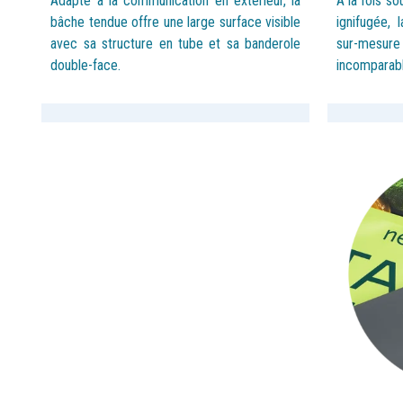
Adapté à la communication en extérieur, la
À la fois so
bâche tendue offre une large surface visible
ignifugée,
avec sa structure en tube et sa banderole
sur-
mesure
double-
face.
incomparabl