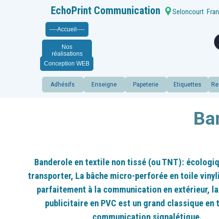
EchoPrint Communication
Seloncourt
Fran
----Accueil----
Nos
réalisations
Conception WEB
Adhésifs
Enseigne
Papeterie
Etiquettes
Re
Ba
Banderole en textile non tissé (ou TNT): écologiq
transporter, La bâche micro-
perforée en toile viny
parfaitement à la communication en extérieur, l
publicitaire en PVC est un grand classique en
communication signalétique.