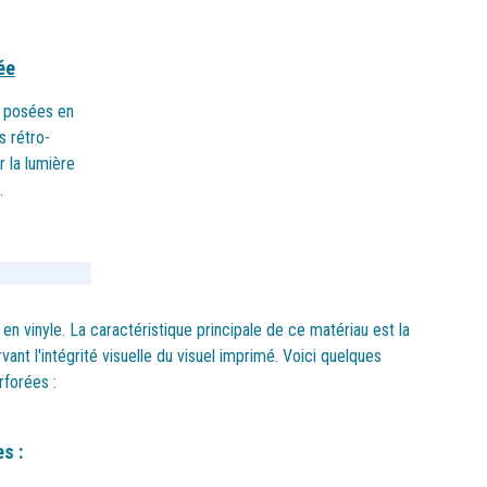
ée
 posées en
s rétro-
r la lumière
.
en vinyle. La caractéristique principale de ce matériau est la
ant l'intégrité visuelle du visuel imprimé. Voici quelques
rforées :
s :