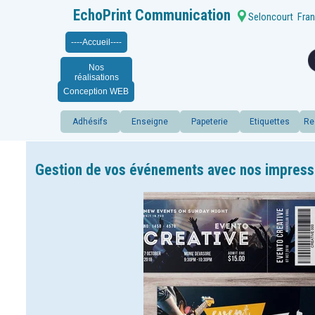
EchoPrint Communication
Seloncourt
Fran
----Accueil----
Nos
réalisations
Conception WEB
Adhésifs
Enseigne
Papeterie
Etiquettes
Re
Gestion de vos événements avec nos impressio