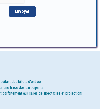
:
er
sitant des billets d’entrée.
es
r une trace des participants.
s
ges
t parfaitement aux salles de spectacles et projections.
ns
t
se”