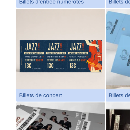
Billets d'entrée numérotés
Billets d
Sécurisé et Infalsifiable
Non reproductibles, dotés d'une
bande holographique en relief et
Impres
d'une matrice anti-contrefaçon.
matrice
Ces billets sont uniques, avec
progr
numérotation progressive,
bons 
hologramme, et possibilité
conc
d'ajouter des codes QR ou
jusqu
codes-barres pour un contrôle
reli
optimal
Plus d'infos
Billets de concert
Billets d