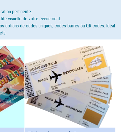
ur
les
ration pertinente.
ntité visuelle de votre événement.
 à nos options de codes uniques, codes-barres ou QR codes. Idéal
ets.
de
ne
 en
t
es
rés
e