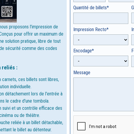
Quantité de billets*
G
nous proposons l'impression de
Impression Recto*
I
. Conçus pour offrir un maximum de
ne solution pratique, libre de tout
nts de sécurité comme des codes
Encodage*
F
reliés :
Message
 carnets, ces billets sont libres,
ution individuelle.
son détachement lors de l'entrée à
s le cadre d'une tombola.
suivi et un contrôle efficace des
 cinéma ou de théâtre.
uche reliée à un billet détachable,
tant le billet au détenteur.