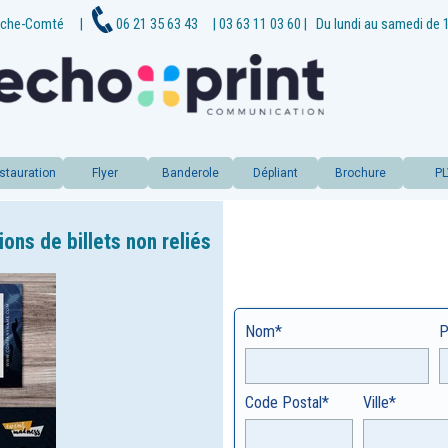
che-
Comté
|
06 21 35 63 43
| 03 63 11 03 60
|
Du lundi au samedi de 
stauration
Flyer
Banderole
Dépliant
Brochure
P
ns de billets non reliés
Nom*
P
Code Postal*
Ville*