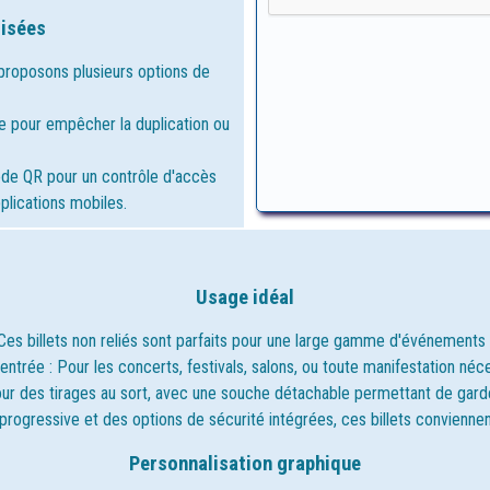
lisées
s proposons plusieurs options de
e pour empêcher la duplication ou
de QR pour un contrôle d'accès
plications mobiles.
Usage idéal
Ces billets non reliés sont parfaits pour une large gamme d'événements 
Tickets à encre à Gratt
ntrée : Pour les concerts, festivals, salons, ou toute manifestation néces
ets pour événements
Personnalisables à 100 %, c
r des tirages au sort, avec une souche détachable permettant de garde
tickets peuvent contenir de
sion de billets découpés
codes, des gains, des messa
rogressive et des options de sécurité intégrées, ces billets conviennen
mérotés progressivement
surprises ou des informatio
r événements, entrées,
confidentielles. Leur forma
Personnalisation graphique
olas, cinéma, théâtre...
pratique et leur effet “surpri
 en carnets pratiques pour