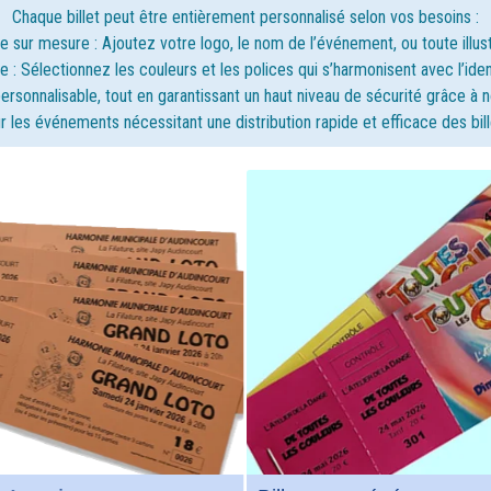
en font un outil efficace po
une gestion facile
Chaque billet peut être entièrement personnalisé selon vos besoins :
attirer l’attention et marquer 
esprits.
sur mesure : Ajoutez votre logo, le nom de l’événement, ou toute illust
Plus d'infos
: Sélectionnez les couleurs et les polices qui s’harmonisent avec l’ide
Plus d'infos
et personnalisable, tout en garantissant un haut niveau de sécurité grâce
r les événements nécessitant une distribution rapide et efficace des bill
Billets pas cher
llets papier coloré
Conception et impression 
llets papier coloré et
billets à prix réduit, avec u
tation progressive, idéals
souche et ticket détachable,
 les festivals, foires ou
impression monochrome e
urs. Les graphismes sont
numérotation progressive. C
rement personnalisables
billets économiques sont liv
rrespondre à l’identité de
en carnets et offrent une
votre événement..
personnalisation graphiqu
complète.
Plus d'infos
Plus d'infos