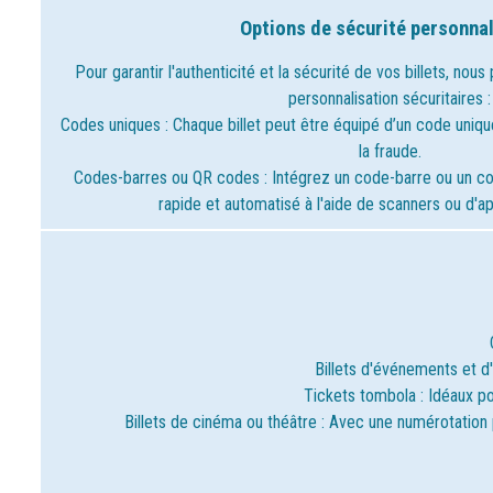
Options de sécurité personna
Pour garantir l'authenticité et la sécurité de vos billets, nou
personnalisation sécuritaires :
Codes uniques : Chaque billet peut être équipé d’un code uniqu
la fraude.
Codes-barres ou QR codes : Intégrez un code-barre ou un co
rapide et automatisé à l'aide de scanners ou d'ap
Billets d'événements et d'e
Billets de Loterie
Bill
Tickets tombola : Idéaux pou
Pour loteries, tombolas et tirages
Impres
au sort, avec perforation et
Billets de cinéma ou théâtre : Avec une numérotation p
et nu
découpe double séparation pour
pou
le tirage. Impression en couleur
tomb
avec graphisme entièrement
Reliés