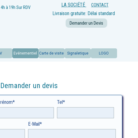
LA SOCIÉTÉ
CONTACT
14h à 19h
Sur RDV
Livraison gratuite: Délai standard
offert
Demander un Devis
LV
Evénementiel
Carte de visite
Signaletique
LOGO
Demander un devis
rénom*
Tel*
E-Mail*