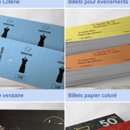
e Loterie
Billets pour événements
Tickets repas
Bons d'achat
Tickets repas avec matrice
sion de bons d'achat avec
perforée et numérotation
 perforée et numérotation
progressive, idéals pour le
essive, parfaits pour des
repas lors de festivals, foires
d'achat ou des billets de
concours. Les graphismes s
ours. Disponibles avec
entièrement personnalisabl
'à une souche + 6 billets
pour correspondre à l’identit
és en carnets pratiques.
votre événement..
Plus d'infos
Plus d'infos
e vestiaire
Billets papier coloré