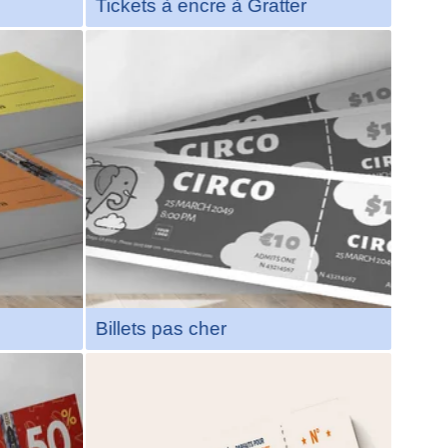
Tickets à encre à Gratter
s
 ou
ont
es
é de
Billets pas cher