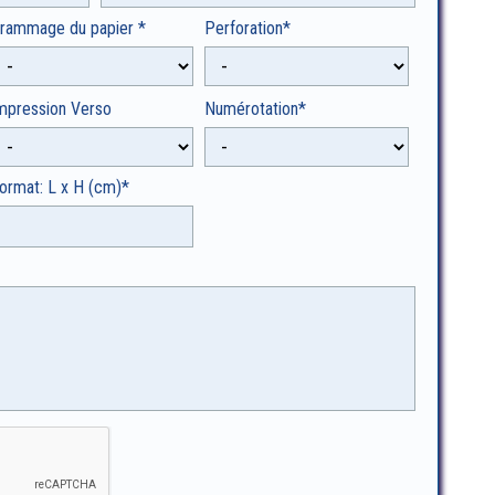
rammage du papier *
Perforation*
mpression Verso
Numérotation*
ormat: L x H (cm)*