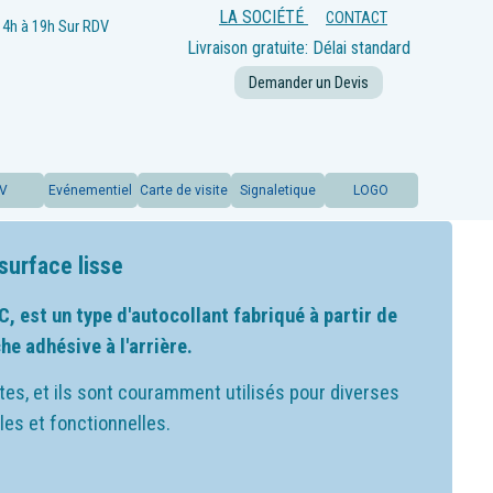
LA SOCIÉTÉ
CONTACT
14h à 19h
Sur RDV
Livraison gratuite: Délai standard
offert
Demander un Devis
LV
Evénementiel
Carte de visite
Signaletique
LOGO
surface lisse
 est un type d'autocollant fabriqué à partir de
e adhésive à l'arrière.
tes, et ils sont couramment utilisés pour diverses
les et fonctionnelles.