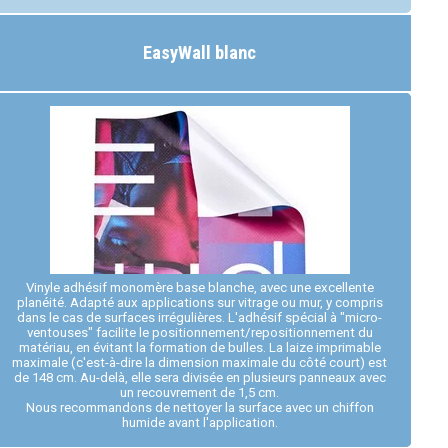
EasyWall blanc
Vinyle adhésif monomère base blanche, avec une excellente
planéité. Adapté aux applications sur vitrage ou mur, y compris
dans le cas de surfaces irrégulières. L'adhésif spécial à "micro-
ventouses" facilite le positionnement/repositionnement du
matériau, en évitant la formation de bulles. La laize imprimable
maximale (c'est-à-dire la dimension maximale du côté court) est
de 148 cm. Au-delà, elle sera divisée en plusieurs panneaux avec
un recouvrement de 1,5 cm.
Nous recommandons de nettoyer la surface avec un chiffon
humide avant l'application.