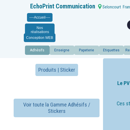
EchoPrint Communication
Seloncourt
Fran
----Accueil----
Nos
réalisations
Conception WEB
Adhésifs
Enseigne
Papeterie
Etiquettes
Re
Produits | Sticker
Le PV
Ces st
Voir toute la Gamme Adhésifs /
Stickers