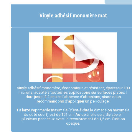
Vinyle adhésif monomère mat
Vinyle adhésif monomère, économique et résistant, épaisseur 100
microns, adapté à toutes les applications sur surfaces plates. Il
dure jusqu'à 2 ans en l'absence d'abrasions, sinon nous
recommandons d'appliquer un pelliculage.
La laize imprimable maximale (c'est-à-dire la dimension maximale
du côté court) est de 151 cm. Au-delà, elle sera divisée en
plusieurs panneaux avec un recouvrement de 1,5 cm. Finition
opaque.