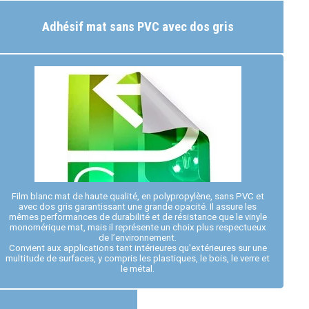
Adhésif mat sans PVC avec dos gris
Film blanc mat de haute qualité, en polypropylène, sans PVC et
avec dos gris garantissant une grande opacité. Il assure les
mêmes performances de durabilité et de résistance que le vinyle
monomérique mat, mais il représente un choix plus respectueux
de l’environnement.
Convient aux applications tant intérieures qu'extérieures sur une
multitude de surfaces, y compris les plastiques, le bois, le verre et
le métal.