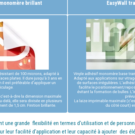
 monomère brillant
EasyWall tr
ésistant de 100 microns, adapté à
Vinyle adhésif monomère base tran
aces plates. Il dure jusqu'à 3 ans en
Adapté aux applications sur vitrag
 il est préférable d'appliquer un
de surfaces irrégulières. L'adhés
liculage.
facilite le positionnement/repo
évitant la formation de bulles. L
(c'est-à-dire la dimension maximale
prévu
-delà, elle sera divisée en plusieurs
La laize imprimable maximale (c'es
nt de 1,5 cm. Finition brillante.
du côté court) e
t une grande flexibilité en termes d'utilisation et de personn
r leur facilité d'application et leur capacité à ajouter des é