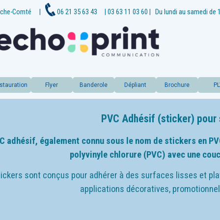
che-
Comté
|
06 21 35 63 43
| 03 63 11 03 60
|
Du lundi au samedi de 
stauration
Flyer
Banderole
Dépliant
Brochure
P
PVC Adhésif (sticker) pour 
C adhésif, également connu sous le nom de stickers en PVC,
polyvinyle chlorure (PVC) avec une couch
ickers sont conçus pour adhérer à des surfaces lisses et pla
applications décoratives, promotionnel