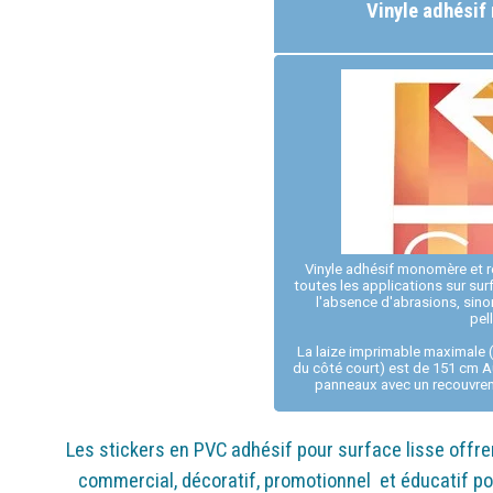
Vinyle adhésif
Vinyle adhésif monomère et r
toutes les applications sur surf
l'absence d'abrasions, sinon
pel
La laize imprimable maximale 
du côté court) est de 151 cm Au
panneaux avec un recouvreme
Les stickers en PVC adhésif pour surface lisse offren
commercial, décoratif, promotionnel et éducatif pou