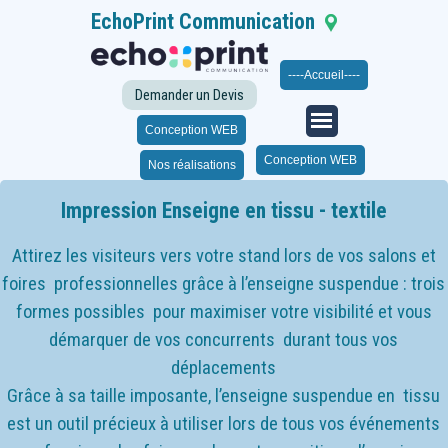
EchoPrint Communication
Seloncourt
Franche-
Comté
|
06 21 35 63 43
----Accueil----
| 03 63 11 03 60
|
Du lundi au samedi de 14h à 19h
Demander un Devis
Sur RDV
Conception WEB
Conception WEB
Nos réalisations
Impression Enseigne en tissu - textile
Attirez les visiteurs vers votre stand lors de vos salons et
foires professionnelles grâce à l’enseigne suspendue : trois
formes possibles pour maximiser votre visibilité et vous
démarquer de vos concurrents durant tous vos
déplacements
Grâce à sa taille imposante, l’enseigne suspendue en tissu
est un outil précieux à utiliser lors de tous vos événements