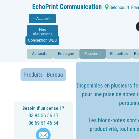
EchoPrint Communication
Seloncourt
Fran
----Accueil----
Nos
réalisations
Conception WEB
Adhésifs
Enseigne
Papeterie
Etiquettes
Re
Produits | Bureau
Disponibles en plusieurs fo
pour une prise de notes r
personna
Besoin d’un conseil ?
03 84 56 56 17
Les blocs-notes sont de
06 69 51 45 54
productivité, tout en