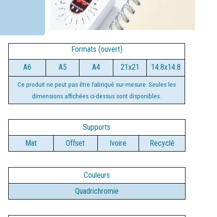
Formats (ouvert)
A6
A5
A4
21x21
14.8x14.8
Ce produit ne peut pas être fabriqué sur-
mesure. Seules les
dimensions affichées ci-
dessus sont disponibles.
Supports
Mat
Offset
Ivoire
Recyclé
Couleurs
Quadrichromie