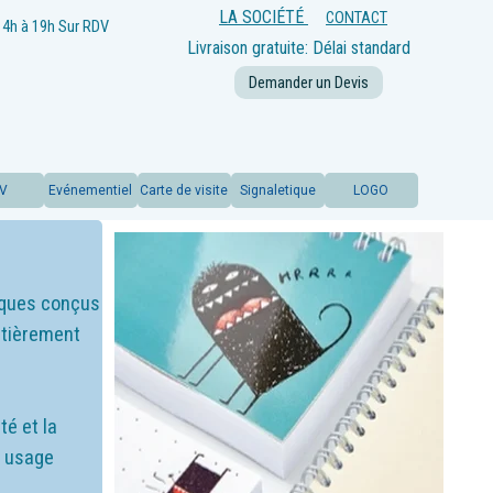
LA SOCIÉTÉ
CONTACT
14h à 19h
Sur RDV
Livraison gratuite: Délai standard
offert
Demander un Devis
LV
Evénementiel
Carte de visite
Signaletique
LOGO
iques conçus
ntièrement
té et la
n usage