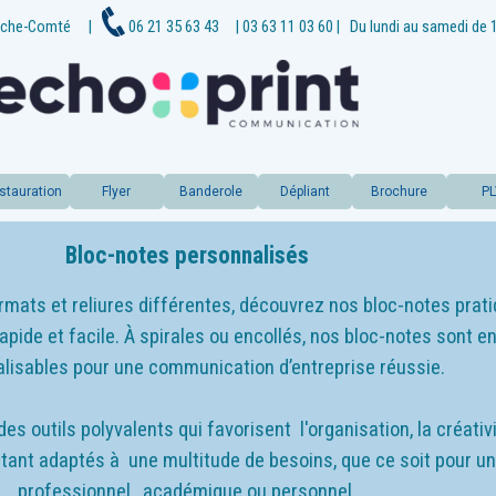
che-
Comté
|
06 21 35 63 43
| 03 63 11 03 60
|
Du lundi au samedi de 
stauration
Flyer
Banderole
Dépliant
Brochure
P
Bloc-notes personnalisés
rmats et reliures différentes, découvrez nos bloc-
notes prat
apide et facile. À spirales ou encollés, nos bloc-
notes sont e
lisables pour une communication d’entreprise réussie.
s outils polyvalents qui favorisent l'organisation, la créativi
 étant adaptés à une multitude de besoins, que ce soit pour u
professionnel, académique ou personnel.