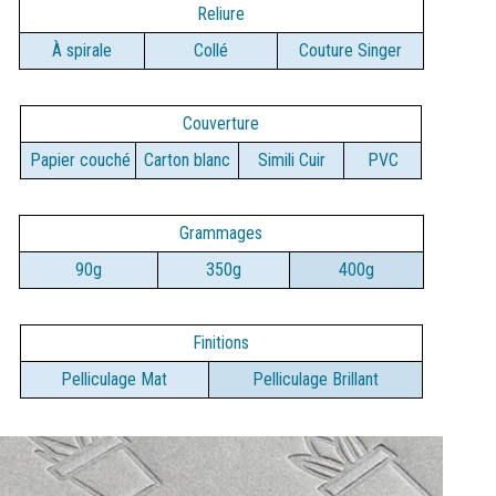
Reliure
À spirale
Collé
Couture Singer
Couverture
Papier couché
Carton blanc
Simili Cuir
PVC
Grammages
90g
350g
400g
Finitions
Pelliculage Mat
Pelliculage Brillant