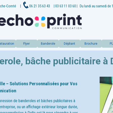
che-
Comté
|
06 21 35 63 43
| 03 63 11 03 60
|
Du lundi au samedi de 
stauration
Flyer
Banderole
Dépliant
Brochure
P
role, bâche publicitaire à 
elle – Solutions Personnalisées pour Vos
nication
pression de banderoles et bâches publicitaires à
ntreprise, ou un affichage extérieur longue durée,
s personnalisées à
Delle
est là pour répondre à vos