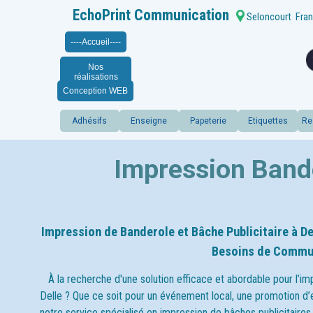
EchoPrint Communication
Seloncourt
Fran
----Accueil----
Nos
réalisations
Conception WEB
Adhésifs
Enseigne
Papeterie
Etiquettes
Re
Impression Bande
Impression de Banderole et Bâche Publicitaire à D
Besoins de Commu
À la recherche d'une solution efficace et abordable pour l’im
Delle
? Que ce soit pour un événement local, une promotion d’e
notre service spécialisé en impression de bâches publicitaire